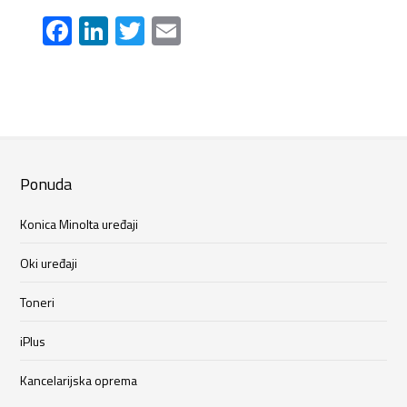
Facebook
LinkedIn
Twitter
Email
Ponuda
Konica Minolta uređaji
Oki uređaji
Toneri
iPlus
Kancelarijska oprema