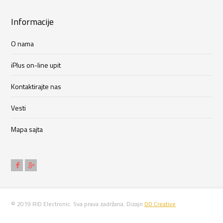
Informacije
O nama
iPlus on-line upit
Kontaktirajte nas
Vesti
Mapa sajta
© 2019 RID Electronic. Sva prava zadržana. Dizajn
DD Creative