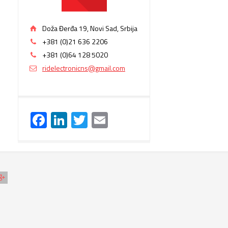
Doža Đerđa 19, Novi Sad, Srbija
+381 (0)21 636 2206
+381 (0)64 128 5020
ridelectronicns@gmail.com
Facebook
LinkedIn
Twitter
Email